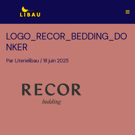
Aller
au
Ma
contenu
Me
LOGO_RECOR_BEDDING_DO
NKER
Par
Literielibau
/
18 juin 2025