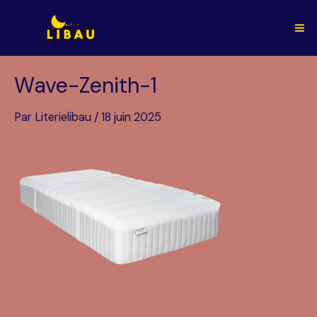
Aller
au
Ma
contenu
Me
Wave-Zenith-1
Par
Literielibau
/
18 juin 2025