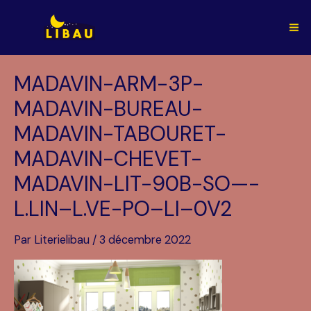
Aller
au
Ma
contenu
Me
MADAVIN-ARM-3P-
MADAVIN-BUREAU-
MADAVIN-TABOURET-
MADAVIN-CHEVET-
MADAVIN-LIT-90B-SO—-
L.LIN–L.VE-PO–LI–0V2
Par
Literielibau
/
3 décembre 2022