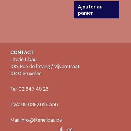
plusieurs
était :
actuel
Ajouter au
variations.
€ 1.646,00.
est :
panier
€ 1.399,00.
Les
options
peuvent
être
choisies
sur
CONTACT
la
Literie Libau
page
105, Rue de l'étang / Vijverstraat
du
1040 Bruxelles
produit
Tel: 02 647 45 26
TVA: BE 0882.626.556
Mail:
info@literielibau.be