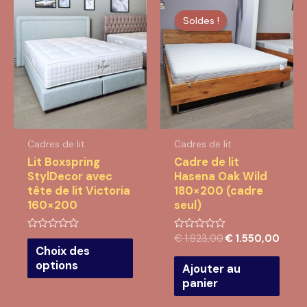
Soldes !
Soldes !
Cadres de lit
Cadres de lit
Lit Boxspring
Cadre de lit
StylDecor avec
Hasena Oak Wild
tête de lit Victoria
180×200 (cadre
160×200
seul)
Le
Le
€
1.823,00
€
1.550,00
Note
Ce
Note
0
0
Choix des
prix
prix
produit
sur
sur
initial
actue
options
5
5
Ajouter au
a
était :
est :
panier
plusieurs
€ 1.823,00.
€ 1.5
variations.