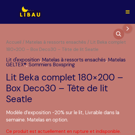
Aller
au
Ma
contenu
Me
Accueil
/
Matelas à ressorts ensachés
/ Lit Beka complet
180×200 – Box Deco30 – Tête de lit Seatle
Lit d'exposition
,
Matelas à ressorts ensachés
,
Matelas
GELTEX®
,
Sommiers Boxspring
Lit Beka complet 180×200 –
Box Deco30 – Tête de lit
Seatle
Modèle d’exposition -20% sur le lit, Livrable dans la
semaine. Matelas en option.
Ce produit est actuellement en rupture et indisponible.