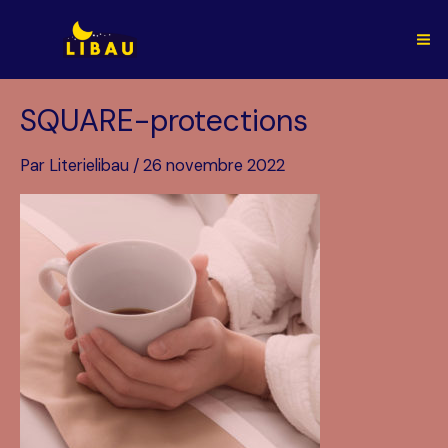
Aller
au
Ma
contenu
Me
SQUARE-protections
Par
Literielibau
/
26 novembre 2022