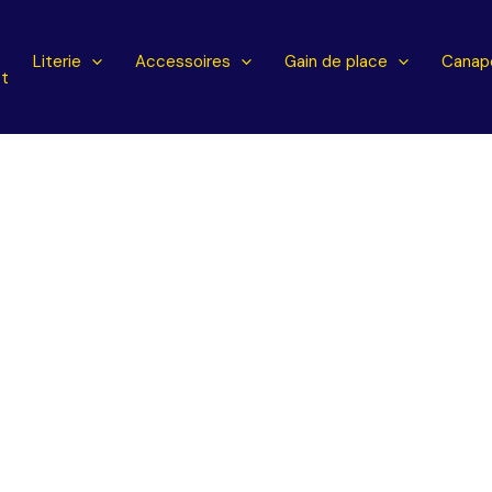
l
Literie
Accessoires
Gain de place
Canapé
t