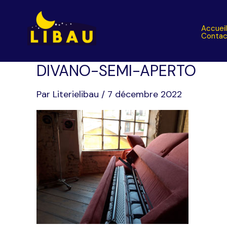
Aller
au
Accuei
contenu
Contac
DIVANO-SEMI-APERTO
Par
Literielibau
/
7 décembre 2022