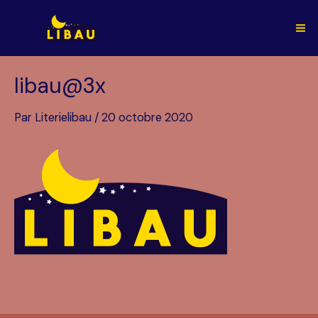
Aller
au
Ma
contenu
Me
libau@3x
Par
Literielibau
/
20 octobre 2020