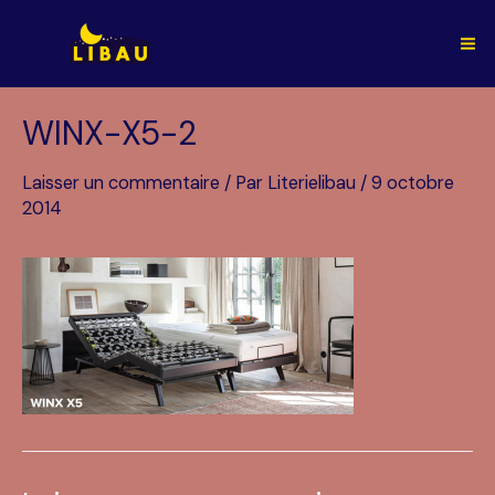
Aller
au
Ma
contenu
Me
WINX-X5-2
Laisser un commentaire
/ Par
Literielibau
/
9 octobre
2014