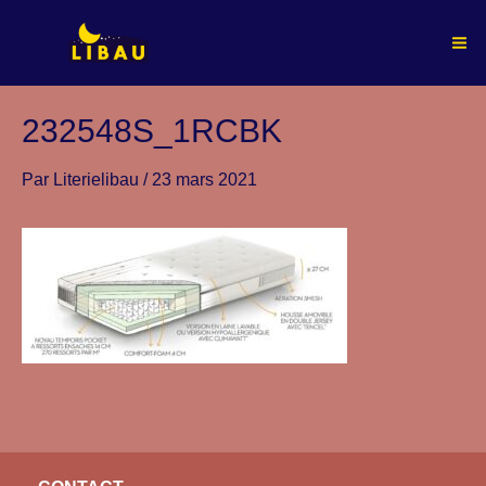
Aller
au
Ma
contenu
Me
232548S_1RCBK
Par
Literielibau
/
23 mars 2021