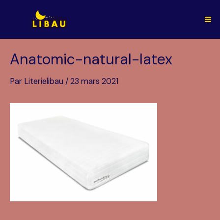
Aller
au
Ma
contenu
Me
Anatomic-natural-latex
Par
Literielibau
/
23 mars 2021