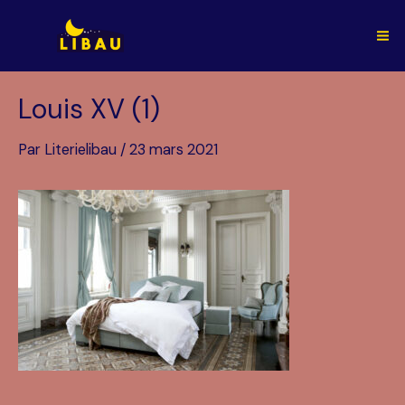
Aller
au
Ma
contenu
Me
Louis XV (1)
Par
Literielibau
/
23 mars 2021