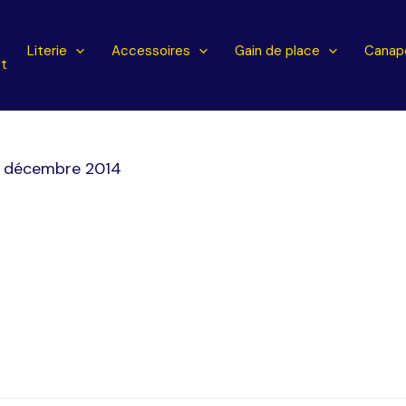
l
Literie
Accessoires
Gain de place
Canapé
t
0 décembre 2014