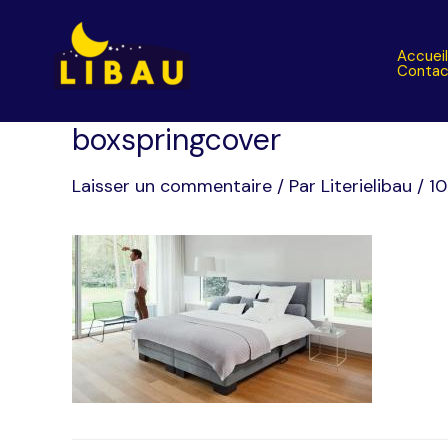
Aller
au
Accuei
contenu
Contac
boxspringcover
Laisser un commentaire
/ Par
Literielibau
/
1