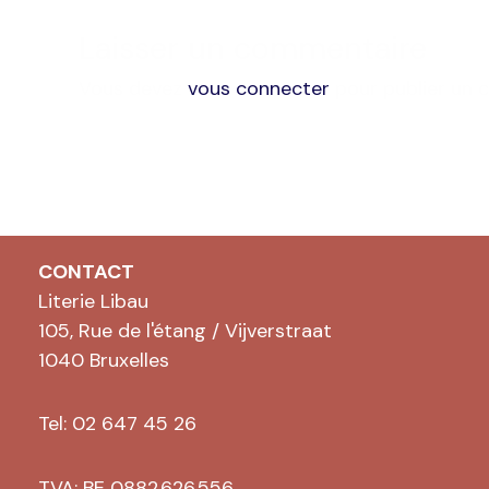
Laisser un commentaire
Vous devez
vous connecter
pour publier un 
CONTACT
Literie Libau
105, Rue de l'étang / Vijverstraat
1040 Bruxelles
Tel: 02 647 45 26
TVA: BE 0882.626.556