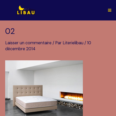
Aller
au
Ma
contenu
Me
02
Laisser un commentaire
/ Par
Literielibau
/
10
décembre 2014