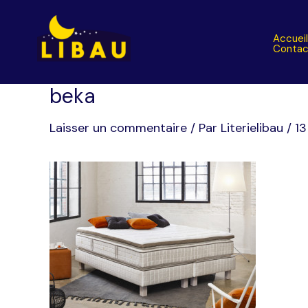
Aller
au
Accuei
contenu
Contac
beka
Laisser un commentaire
/ Par
Literielibau
/
13