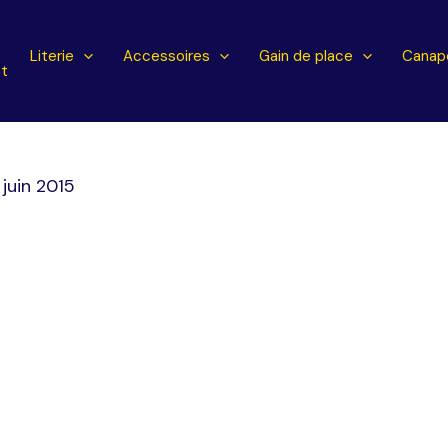
l
Literie
Accessoires
Gain de place
Canapé
t
 juin 2015