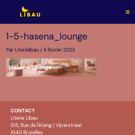
Aller
au
Ma
contenu
Me
1-5-hasena_lounge
Par
Literielibau
/
4 février 2023
CONTACT
Literie Libau
105, Rue de l'étang / Vijverstraat
1040 Bruxelles