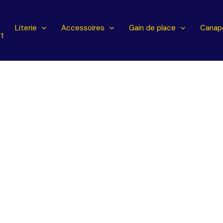
l
Literie
Accessoires
Gain de place
Canapé
t