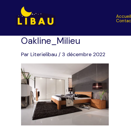
Aller
au
Accuei
contenu
Contac
Oakline_Milieu
Par
Literielibau
/
3 décembre 2022