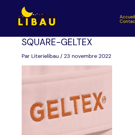
Aller
au
Accuei
contenu
Contac
SQUARE-GELTEX
Par
Literielibau
/
23 novembre 2022