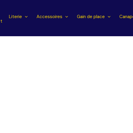
l
Literie
Accessoires
Gain de place
Canapé
t