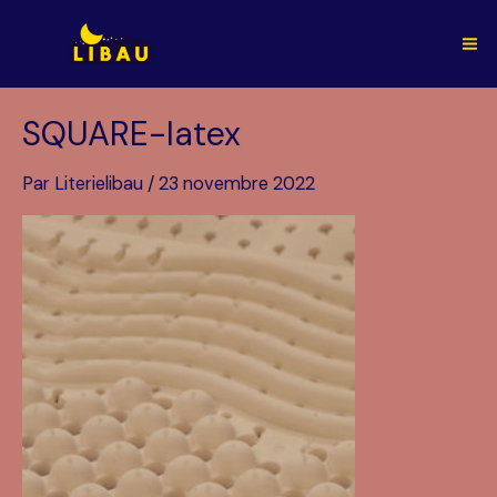
Aller
au
Ma
contenu
Me
SQUARE-latex
Par
Literielibau
/
23 novembre 2022