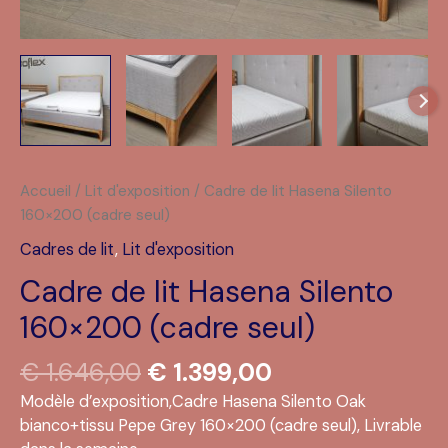
Accueil
/
Lit d'exposition
/ Cadre de lit Hasena Silento
160×200 (cadre seul)
Cadres de lit
,
Lit d'exposition
Cadre de lit Hasena Silento
160×200 (cadre seul)
Le
Le
€
1.646,00
€
1.399,00
prix
prix
Modèle d’exposition,Cadre Hasena Silento Oak
initial
actuel
bianco+tissu Pepe Grey 160×200 (cadre seul), Livrable
était :
est :