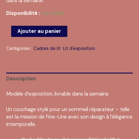
dans la semaine.
€ 1.646,00.
€ 1.399,00.
Disponibilité :
1 en stock
quantité
Ajouter au panier
de
Cadre
Catégories :
Cadres de lit
,
Lit d'exposition
de
lit
Hasena
Silento
Description
160x200
(cadre
Modèle d’exposition, livrable dans la semaine
seul)
Un couchage stylé pour un sommeil réparateur – telle
est la mission de Fine-Line avec son design à l’élégance
intemporelle.