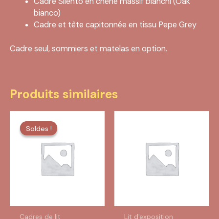
Cadre Silento en chêne massif blanchi (Oak
bianco)
Cadre et tête capitonnée en tissu Pepe Grey
Cadre seul, sommiers et matelas en option.
Produits similaires
Soldes !
Soldes !
Cadres de lit
Lit d'exposition