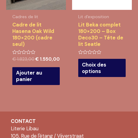
produ
Cadres de lit
Lit d'exposition
Cadre de lit
Lit Beka complet
Hasena Oak Wild
180×200 – Box
180×200 (cadre
Deco30 – Tête de
seul)
lit Seatle
Le
Le
€
1.823,00
€
1.550,00
Note
Note
Ce
0
0
Choix des
prix
prix
produ
sur
sur
initial
actuel
options
5
5
Ajouter au
a
était :
est :
panier
plusi
€ 1.823,00.
€ 1.550,00.
varia
Les
opti
peuv
être
CONTACT
chois
Literie Libau
sur
105, Rue de l'étang / Vijverstraat