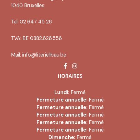
la
1040 Bruxelles
page
du
Tel: 02 647 45 26
produ
TVA: BE 0882.626.556
Mail:
info@literielibau.be
HORAIRES
Lundi:
Fermé
Fermeture annuelle:
Fermé
Fermeture annuelle:
Fermé
Fermeture annuelle:
Fermé
Fermeture annuelle:
Fermé
Fermeture annuelle:
Fermé
Dimanche:
Fermé