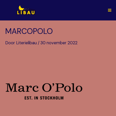
Ga
naar
Ma
de
inhoud
Me
MARCOPOLO
Door
Literielibau
/
30 november 2022