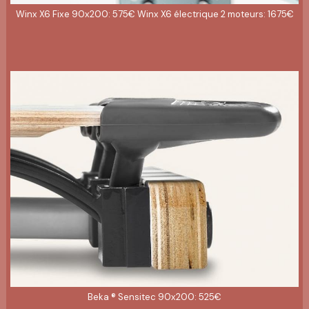
Winx X6 Fixe 90x200: 575€ Winx X6 électrique 2 moteurs: 1675€
Beka ® Sensitec 90x200: 525€