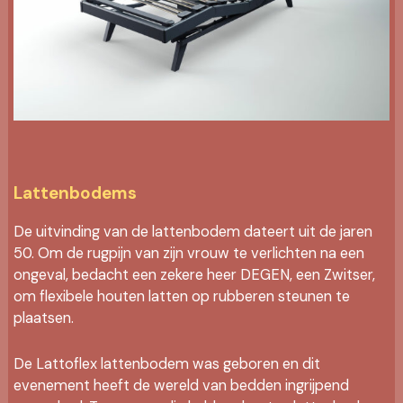
Lattenbodems
De uitvinding van de lattenbodem dateert uit de jaren
50. Om de rugpijn van zijn vrouw te verlichten na een
ongeval, bedacht een zekere heer DEGEN, een Zwitser,
om flexibele houten latten op rubberen steunen te
plaatsen.
De Lattoflex lattenbodem was geboren en dit
evenement heeft de wereld van bedden ingrijpend