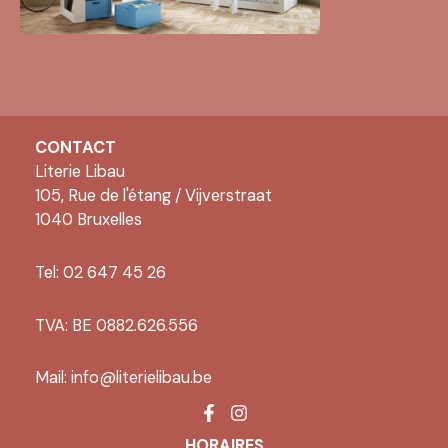
CONTACT
Literie Libau
105, Rue de l'étang / Vijverstraat
1040 Bruxelles
Tel: 02 647 45 26
TVA: BE 0882.626.556
Mail:
info@literielibau.be
HORAIRES