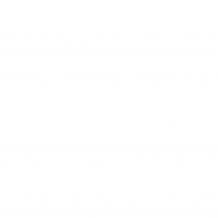
titel van inlichting gegeven. Geen enkele vertraging k
vragen van vergoedingen of straffen, nog tot het verz
totale bedrag van de bestelling en zijn gratis voor all
skosten door Literie Libau berekend en meegedeeld vóó
tgestelde leverdag. Bestellingen worden geleverd op 
ij de Koper anders aangeeft, wordt de installatie va
jn op de dag van de levering. In geval van afwezighei
echt een tweede levering aan te rekenen, mits betaling