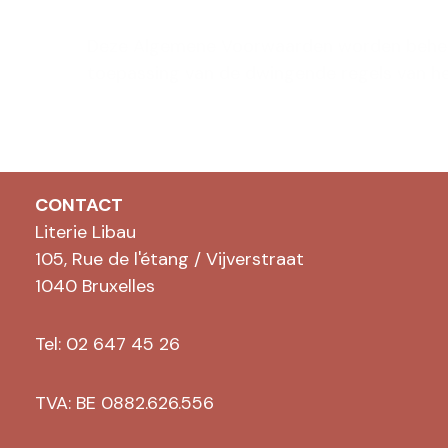
Deze Algemene Voorwaarden worden beheers
toepassing van de dwingende regels van het 
CONTACT
Literie Libau
105, Rue de l'étang / Vijverstraat
1040 Bruxelles
Tel: 02 647 45 26
TVA: BE 0882.626.556