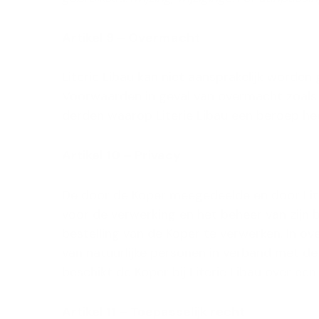
Artikel 9 – Overmacht
Literie Libau kan niet aansprakelijk worden
Voorwaarden in geval van overmacht zoals 
derden waarop Literie Libau een beroep h
Artikel 10 – Privacy
De door de Koper meegedeelde en door Lite
voor de verwerking en het beheer van zijn b
bestelling van de Koper te verwerken. In 
van natuurlijke personen in verband met d
beschikt de Koper bij Literie Libau over ee
Artikel 11 – Toepasselijk recht