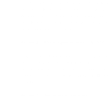
lattenbodem biedt in dit opzicht niet altijd
personen die het (de) Product(en) zullen g
aandacht van de Koper op het belang van h
om diens levensduur te verlengen. Het geb
onderhoud van de Producten.
Artikel 2 – Afmetingen en norm EN 1334
Volgens de Europese norm EN 1334 geldt v
de matras geldt een tolerantie van +/- 1 c
de rand van de matras wordt geplaatst.
De 
ronden. Literie Libau is niet aansprakelijk
Product(en).
Artikel 3 – Bestellen en betalen