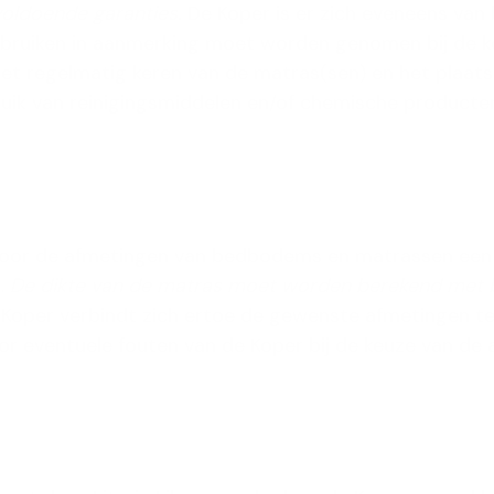
 voldoende garanties.
De Koper is er zich eveneens va
ebruiken in aanmerking moet worden genomen bij de keu
et regelmatig keren van de matras(sen) en het plaats
ruik van reinigingsmiddelen en/of chemische producte
oor de afmetingen van bedbodems en matrassen een to
m.
De dikte van de matras moet worden berekend met be
Koper verbindt zich ertoe de gewenste afmetingen te c
 voor eventuele fouten van de Koper bij de keuze van de