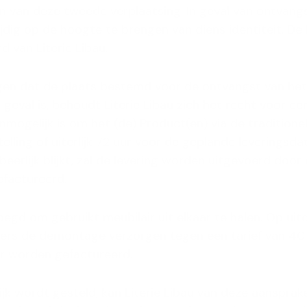
sten van deze tweede verplaatsing. In geval van ontvan
tijdig op de hoogte te brengen van diens identiteit. D
rd van Literie Libau.
rgen dat de plaats bestemd voor de ontvangst van het
et geval is, behoudt Literie Libau zich het recht voor 
 onmogelijk is om het (de) Product(en) via de traditione
stelling of uiterlijk 72 uur voor de geplande levering
tbeerlijk blijkt, zal de levering worden uitgevoerd do
efactureerd.
oegd om gebruikt meubilair uit elkaar te halen. Op uitd
rs de demontage verzorgen tegen een tarief van 40 E
er worden gefactureerd.
ijk wordt gesteld, kan Literie Libau van deze aansprake