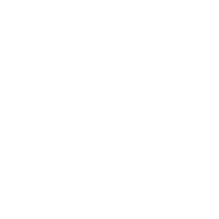
oten overeenkomst te wijten is aan hetzij
t, hetzij overmacht.
, wordt hij verzocht zo spoedig mogelijk, en
en met Literie Libau via
 bestelling bevestigen en op haar kosten tot
en door het Belgisch Burgerlijk Wetboek.
an per aangetekend schrijven in kennis te
erie Libau opgestelde factuur.
De wettelijke
ijk gebruik, niet-naleving van de
oneigenlijk gebruik door de Koper.