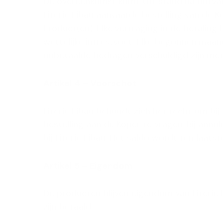
De overeenkomst komt tot stand na ontvang
Literie Libau aanvaarde bestelling van de Ko
Product(en). Elke vertraging in de betalin
wettelijke intrestvoet. Elke begonnen maan
onbetaalde bedragen verschuldigd zijn me
Artikel 4 – Voorschot
Literie Libau behoudt zich het recht om b
bestelling aan de Koper te vragen. Bij annu
bij Literie Libau. Het saldo wordt ten laatst
Artikel 5 – Eigendom
De producten blijven eigendom van Literie 
zijn betaald.