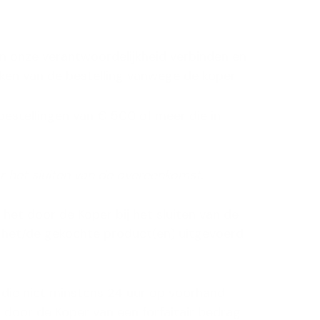
an onze verantwoordelijkheid verbinden en
aken van de bestelling vanwege de koper.
e bestellingen van € 500 of meer die in
r het sluiten van de overeenkomst.
het door de Koper bij het sluiten van de
n het/de gekochte product(en) uitgevoerd
d die niet minstens 24 uur op voorhand
 door de Koper van een forfaitair bedrag