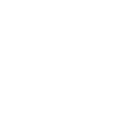
 gesteld voor gehele of gedeeltelijke niet-nakoming v
(maar niet beperkt tot) problemen met de douane, ee
eeft gedaan, handelsbeperkingen of nieuwe regelgevi
rie Libau tijdens het bestelproces verzamelde persoo
estelling. Het niet verstrekken van deze gegevens zou
overeenstemming met Verordening (EU) 2016/679 van 27
e verwerking van persoonsgegevens en betreffende het 
n recht van toegang, rectificatie, verzet en annuleri