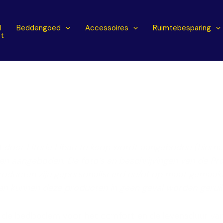
l
Beddengoed
Accessoires
Ruimtebesparing
t
door Literie Libau te koop wordt aangeboden (hierna d
den aangeboden. De foto’s en beschrijvingen van de Prod
Producten zijn gepersonaliseerd en/of op maat gemaak
en kunnen deze producten in geen geval worden geruil
an de bedbodem voor het comfort en de levensduur va