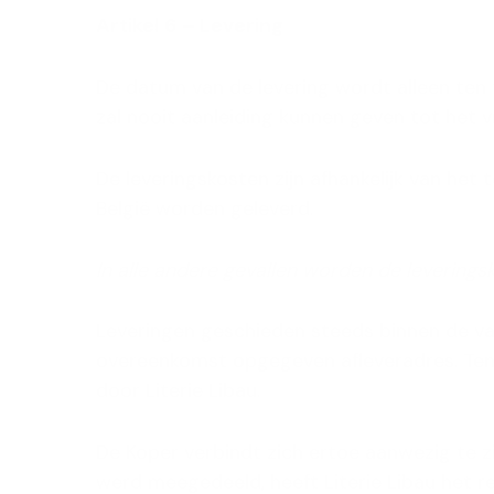
Artikel 6 – Levering
De datum van de levering wordt alleen ten 
zal nooit aanleiding kunnen geven tot het 
De leveringskosten zijn afhankelijk van het 
België worden geleverd.
In alle andere gevallen worden de levering
Leveringen geschieden steeds binnen de vas
overeenkomst opgegeven afleveradres. Tenz
door Literie Libau.
De Koper verbindt zich ertoe aanwezig te zi
werd meegedeeld, heeft Literie Libau het r