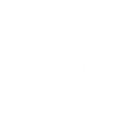
n bewust dat het lichaamsgewicht van de
ze ervan. Literie Libau vestigt de
en ervan in een goed geventileerde ruimte
n wordt sterk afgeraden voor het
lerantie van +/- 2 cm. Voor de dikte van
hulp van een regel die in het midden op
ontroleren alvorens zijn bestelling af te
 afmetingen van het (de) bestelde