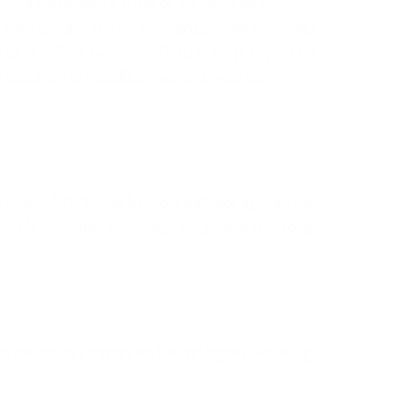
oord getekende offerte of van een door
baar ten laatste bij ontvangst van het (de)
ekestelling een verwijlintrest op tegen de
ire schadevergoeding van 15% van de
 minimaal 25% van het totaalbedrag van de
lden als voucher voor een volgende aankoop
inclusief kosten en belastingen, volledig