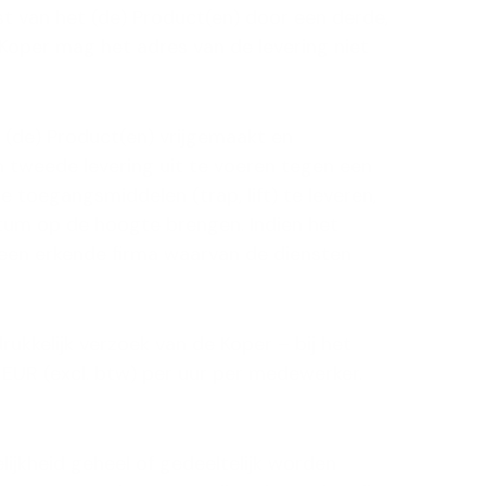
gst van het (de) Product(en) door een derde,
e Koper mag het adres van de levering niet
 (de) Product(en) vrijgemaakt en
een tweede levering uit te voeren tegen een
le toegangsmiddelen (trap, lift) te leveren,
sdatum op de hoogte brengen. Indien het
or een erkende firma waarvan de diensten
rukkelijk verzoek van de Koper – bij het
UR (excl. btw) per uur per medewerker.
lijkheid geheel of gedeeltelijk worden