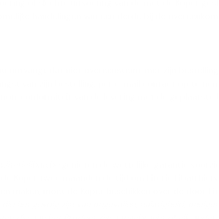
oering of slechte uitvoering van de met de Koper gesl
omelijke handelingen van een derde bij de overeenkoms
au ontvangt dat niet overeenstemt met zijn bestelling
angst van zijn bestelling, per e-mail contact op te nem
 de non-conformiteit van de levering met de geplaatste
literielibau.be
genieten de wettelijke garantie voorzi
 de Koper twee maanden de tijd om Literie Libau hierv
nen maken, moet de Koper beschikken over de door Lit
ie het gevolg zijn van ongevallen, nalatigheid, oneigenl
ngen die aan het Product zijn aangebracht of elk ander 