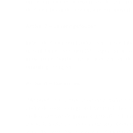
ontheven door te bewijzen dat de niet-uitv
de Koper, hetzij de onvoorziene en onoverk
Artikel 7 – Leveringsfouten
Indien de Koper een Product van Literie Lib
uiterlijk binnen veertien (14) dagen na ontv
info@literielibau.be. Literie Libau zal dan
omruiling overgaan.
Artikel 8 – Garanties
Alle producten verkocht op de website www.
Zodra de koper een gebrek vaststelt, heeft
stellen. Om van de garantie gebruik te kun
garantie is niet van toepassing op gebreken d
gebruiksaanwijzing, wijzigingen of aanpassi