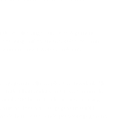
an de verplichtingen uit deze Algemene
n staking, faillissementsproblemen van
ng waaraan moet worden voldaan.
nsgegevens zijn verplicht en noodzakelijk
 Literie Libau anders niet toelaten om de
 april 2016 betreffende de bescherming
vrije verkeer van die gegevens (GDPR),
ng van de hem betreffende persoonsgegevens.