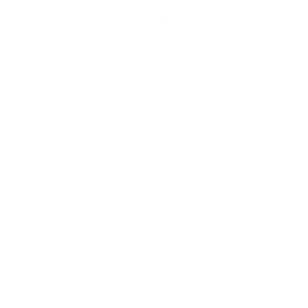
st door Literie Libau van de door de Koper voor akk
per. De facturen van Literie Libau zijn contant betaal
g brengt van rechtswege en zonder voorafgaande ingebr
d is volledig verschuldigd. Bovendien zal een forfaita
t een minimum van 50 €.
ij het sluiten van de overeenkomst een voorschot van
lering van de bestelling blijft het betaalde bedrag ge
e bij de levering betaald.
Libau totdat de door de Koper verschuldigde bedragen, 