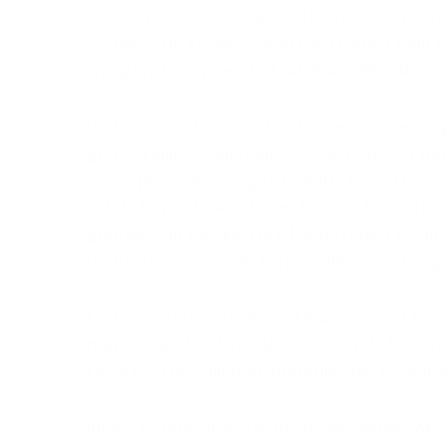
van vijftig (50) euro als bijdrage in de ko
verbindt de Koper zich ertoe Literie Libau 
wijzigen, tenzij met het uitdrukkelijke akkoo
De Koper verbindt zich ertoe ervoor te zo
gemakkelijk bereikbaar is. Indien dit niet h
vaste prijs van vijftig (50) euro. Indien het
zal de Koper Literie Libau hiervan bij de be
gebruik van een katrol of een traplift onon
rechtstreeks aan de Koper zullen worden g
De bezorgers van Literie Libau zijn niet bev
maken van de afspraak – kunnen de bezorge
Deze kosten zullen afzonderlijk aan de Kop
Indien Literie Libau rechtstreeks aansprakel