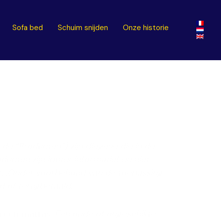
Sofa bed
Schuim snijden
Onze historie
e “Producten”) zijn diegene die in de
ucten zijn louter informatief en niet
t. .Onder voorbehoud van de toepassing
d of terugbetaald.
n een matras.
Een oude of ongeschikte