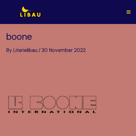
Skip
to
Ma
content
Me
boone
By
Literielibau
/
30 November 2022