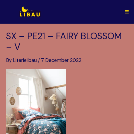
Skip
to
Ma
content
Me
SX – PE21 – FAIRY BLOSSOM
– V
By
Literielibau
/
7 December 2022