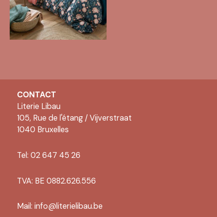
CONTACT
Literie Libau
105, Rue de l'étang / Vijverstraat
1040 Bruxelles
Tel: 02 647 45 26
TVA: BE 0882.626.556
Mail:
info@literielibau.be