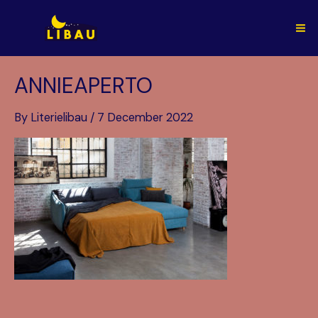
Skip
to
Ma
content
Me
ANNIEAPERTO
By
Literielibau
/
7 December 2022